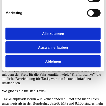
Preise für Rollstuhltaxi
In unseren London Taxi befördern wir Sie samt Rollstuhl ohne
Marketing
Mehrkosten.
Sie müssen nicht einmal aus dem Rollstuhl absteigen, es ist eine
Rampe vorhanden.
Woher kommt der Begriff Taxi?
Alle zulassen
Der Begriff Taxi wurde vom Taxometer herkommend, das Gerät,
mit dem der Preis für die Fahrt ermittelt wird. “Kraftdroschke”, die
Auswahl erlauben
amtliche Bezeichnung für Taxis, war den Leuten einfach zu
umständlich.
Ablehnen
Wie muss ein Taxi gekennzeichnet sein?
Der Begriff Taxi wurde vom Taxometer herkommend, das Gerät,
mit dem der Preis für die Fahrt ermittelt wird. “Kraftdroschke”, die
amtliche Bezeichnung für Taxis, war den Leuten einfach zu
umständlich.
Wo gibt es die meisten Taxis?
Taxi-Hauptstadt Berlin – in keiner anderen Stadt sind mehr Taxis
unterwegs als in der Bundeshauptstadt. Mit rund 8.100 sind es mehr