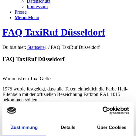
Datenschutz
Impressum
Presse
Menü
Menü
FAQ TaxiRuf Düsseldorf
Du bist hier:
Startseite
1
/
FAQ TaxiRuf Düsseldorf
FAQ TaxiRuf Düsseldorf
Warum ist ein Taxi Gelb?
1975 wurde festgelegt, dass alle Taxen einheitlich die Farbe Hell-
Elfenbein mit der offiziellen Bezeichnung Farbton RAL 1015
bekommen sollten.
Wie viel kostet ein Taxi in Düsseldorf?
Die Grundgebühr für ein
Taxi Düsseldorf
kosten Sie
4,50 €
und
pro KM zahlen Sie
2,20 €
.
Zustimmung
Details
Über Cookies